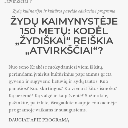
Žydų kulinarijos ir kultūros paveldo edukacinė programa
ŽYDŲ KAIMYNYSTĖJE
150 METŲ: KODĖL
„ŽYDIŠKAI“ REIŠKIA
„ATVIRKŠČIAI“?
Nuo seno Krakėse mokydamiesi vieni iš kitų,
perimdami įvairius kultūrinius papratimus greta
gyveno ir sugyveno lietuvių ir žydų tautos. Kuo
panašios? Kuo skirtingos? Ko viena iš kitos išmoko?
Ką perėmė? Ką valgė ir kaip šventė? Sužinokite,
pažinkite, patirkite, išragaukite naujoje edukacinėje
programoje vaikams ir suaugusiems.
DAUGIAU APIE PROGRAMĄ