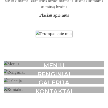
susitikimams, skaniems atradimams ir susipažinimams
su mūsų kraštu.
Plačiau apie mus
MENIU
RENGINIAI
GALERIJA
KONTAKTAI