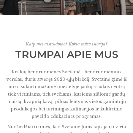
Kaip mes atsiradome? Kokia mūsų istorija?
TRUMPAI APIE MUS
Krakių bendruomenės Svetainė - bendruomeninis
verslas, duris atvėręs 2020-ųjų birželį. Svetainė gimė iš
noro sukurti mažame miestelyje jaukų traukos centrą
tiek vietiniams, tiek svečiams, kuriems siūlome gardų
maistą, kvapnią kavą, pilnas lentynas vietos gamintojų
produkcijos bei turiningas kulinarijos ir kultūrinio
paveldo edukacines programas.
Nuoširdžiai tikimės, kad Svetainė Jums taps jauki vieta