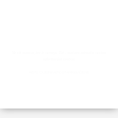
Ne tik maistas, bet ir turinys. Tai - mažasis miestelio tuzimo
informacijos centras.
AISTĖ DUBINKAITĖ-STANKEVIČIENĖ