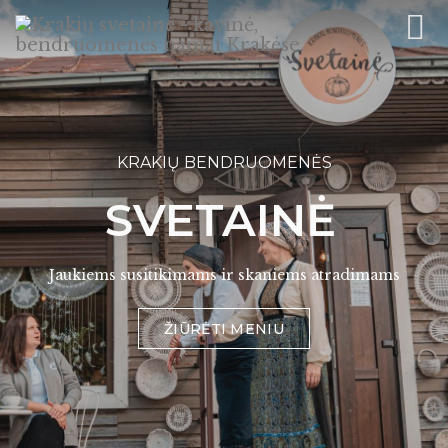
KRAKIŲ BENDRUOMENĖS
SVETAINĖ
Jaukiems susitikimams ir skaniems atradimams
ŽIŪRĖTI MENIU